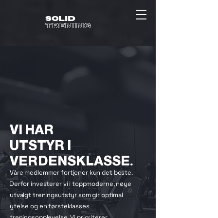
SOLID
TRENING
VI HAR
UTSTYR I
VERDENSKLASSE.
Våre medlemmer fortjener kun det beste.
Derfor investerer vi i toppmoderne, nøye
utvalgt treningsutstyr som gir optimal
ytelse og en førsteklasses
treningsopplevelse. Vi prioriterer